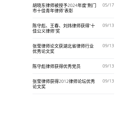
05/17
胡晓东律师被授予2024年度“荆门
市十佳青年律师”表彰
09/13
陈守彪、王春、刘炜律师获得“十
佳公义律师”奖
09/13
张莹律师论文获湖北省律师行业
优秀论文奖
09/13
陈守彪律师获得优秀党员
09/13
张莹律师获得2012律师论坛优秀
论文奖