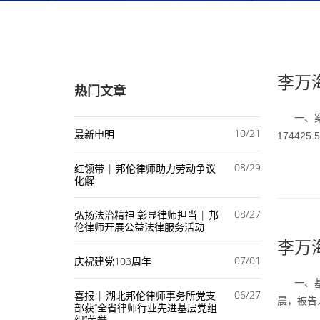
李万
热门文章
一、案情
10/21
最新申明
17442
08/29
红领带 | 邦伦律师助力劳动争议
化解
08/27
弘扬法治精神 彰显律师担当 | 邦
伦律师开展公益法律服务活动
李万海
07/01
庆祝建党103周年
一、基本
06/27
喜报 | 湖北邦伦律师事务所党支
晨，被告
部获“全省律师行业先进基层党组
织”荣誉