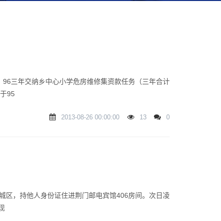
判
、96三年交纳乡中心小学危房维修集资款任务（三年合计
于95
2013-08-26 00:00:00
13
0
区，持他人身份证住进荆门邮电宾馆406房间。次日凌
现