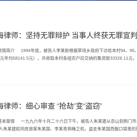
海律师：坚持无罪辩护 当事人终获无罪宣
简介 1994年底，被告人李某新根据草场乡政府下达给本村94、95
5.5元年均58141.5元），共收取本村各组农户应交纳的集资款33326.11元，
律师：细心审查 “抢劫”变“盗窃”
案情 一九九六年十月二十六日下午，被告人朱某建从京山到荆门市城
人朱某建趁同房旅客朱某国、李某贵熟睡之机，盗走朱某国西服口袋里的