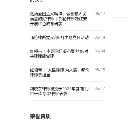
06/17
弘扬爱国主义精神，做党和人民
满意的好律师 | 邦伦律所赴红安
开展红色教育研学
06/14
邦伦律所党支部6月主题党日活动
06/04
红领带 | 主题党日凝心聚力 结对
共建赋能党建
05/18
红领带 | “人民律师”为人民，邦伦
律师勇担当
05/17
胡晓东律师被授予2024年度“荆门
市十佳青年律师”表彰
荣誉资质