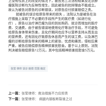
上没有性质上的改变的情况下，被告另三次活检结果及北京肿
瘤医院诊断均为反映性增生，因此被告的抗辩理由不能成立。
故认为被告对原告的诊断错误，对原告应付损害赔偿之责。
就被告的误诊给原告带来的损失 ，法院认为是被告在治
疗措施上采取了不必要的手段所产生的医疗费（如进行化
疗），原告以治疗淋巴瘤为目的到处购药、就诊而增加的医疗
费、交通费，由于被告错误地使用化疗等治疗手段，不可避免
给原告身体带来伤害，且化疗期间也应予以营养支持从而支出
的营养费，还有因化疗致原告休息而产生的误工费，以及淋巴
瘤的诊断给原告带来的精神上的紧张、忧虑和痛苦，侵权后果
严重，被告应赔偿原告精神损害抚慰金。基于以上原则，法院
判决被告赔偿原告12万元，其中包括精神损害抚慰金5万元。
张莹 律师 误诊 赔偿 范围 确定
上一篇：
张莹律师：救治措施不力应担责
下一篇：
张莹律师： 病腿内钢板断裂谁之过