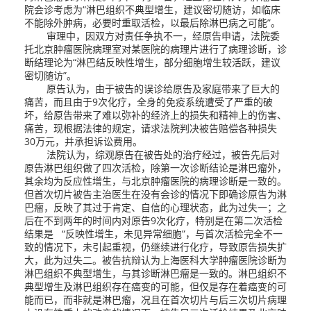
院会诊考虑为“淋巴组织不典型增生，建议密切随访，如临床
不能除外肿病，必要时重取活检，以最后除淋巴病之可能”。
审理中，因双方对责任争执不一，经原告申请，法院委
托北京肿瘤医院病理室对某医院的病理片进行了病理诊断，诊
断结理论为“淋巴结反映性增生，部分细胞增生较活跃，建议
密切随访”。
原告认为，由于被告的误诊给原告及家庭带来了巨大的
痛苦，而且由于9次化疗，全身的免疫系统遭受了严重的破
坏，给原告带来了难以弥补的经济上的损失和精神上的伤害、
痛苦，现根据法律的规定，请求法院判决被告赔偿各种损失
30万元，并承担诉讼费用。
法院认为，综观原告在被告处的治疗经过，被告先后对
原告淋巴组织做了四次活检，除第一次诊断结论是淋巴瘤外，
其余均为反应性增生，与北京肿瘤医院的病理诊断是一致的。
但首次切片被告主治医生在没有会诊的情况下即确诊原告为淋
巴瘤，反映了其过于肯定、自信的心理状态，此为过失一；之
后在不到两年的时间内对原告9次化疗，特别是在第二次活检
结果是 “反映性增生，未见异常细胞”，与首次活检完全不一
致的情况下，未引起重视，仍继续进行化疗，导致原告损失扩
大，此为过失二。被告抗辩认为上海医科大学肿瘤医院诊断为
淋巴组织不典型增生，与其诊断淋巴瘤是一致的。淋巴组织不
典型增生及淋巴组织存在癌变的可能，但仅是存在着癌变的可
能而已，而非就是淋巴瘤，况且在首次切片与后三次切片病理