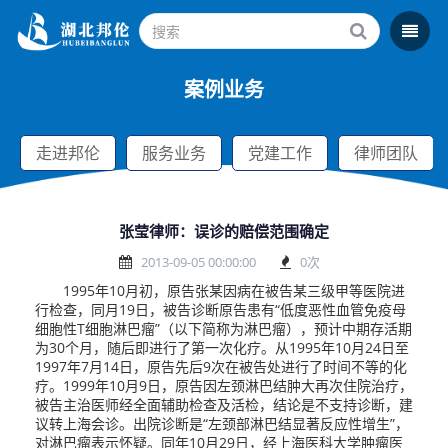
案例业务
走进邦伦
服务业务
党建工作
律师团队
张莹律师：误诊的赔偿范围确定
2013-09-05 00:00:00
0
次
1995年10月初，原告张某因病在被告某三级甲等医院进
行检查，同月19日，被告诊断原告患有“低度恶性血管免疫母
细胞性T细胞淋巴瘤”（以下简称为淋巴瘤），预计中期存活期
为30个月，随后即进行了第一次化疗。从1995年10月24日至
1997年7月14日，原告先后9次在被告处进行了时间不等的化
疗。1999年10月9日，原告因左颈淋巴结肿大再次住院治疗，
被告主治医师经全面辅助检查及活检，结论是不支持诊断，建
议转上海会诊。出院诊断是“左颈部淋巴结显著反应性增生”，
对淋巴瘤表示怀疑。同年10月29日，经上海医科大学肿瘤医