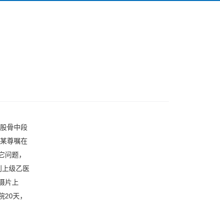
右股骨中段
吴某尊嘱在
它问题，
到上级乙医
摄片上
院20天，