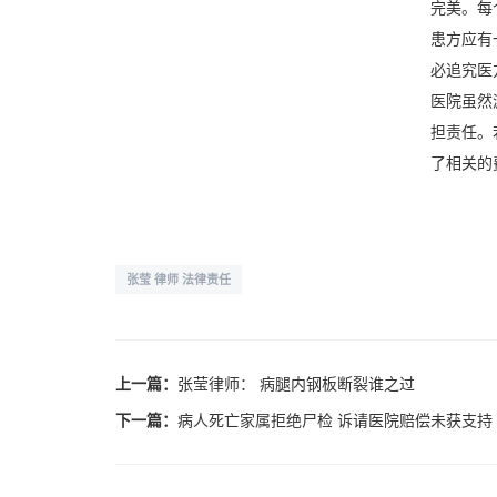
完美。每
患方应有
必追究医
医院虽然
担责任。
了相关的
张莹 律师 法律责任
上一篇：
张莹律师： 病腿内钢板断裂谁之过
下一篇：
病人死亡家属拒绝尸检 诉请医院赔偿未获支持