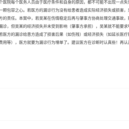
个医院每个医务人员由于医疗条件和自身的原因，都不可能不出现一点失
一颗包容之心。若医方的漏诊行为没有给患者造成实际经济损失或损害，
方的责任。本案中，若吴某在伤情稳定后再与肇事方协商处理交通事故，
漏诊，但吴某的经济损失并未受到影响（肇事方承担），吴某就不能要求
若医方的漏诊给患方造成了损害后果（如伤残）或经济损失（如延长医疗
费用等），医方就要为漏诊行为埋单了。建议医方在诊断时认真些！再认