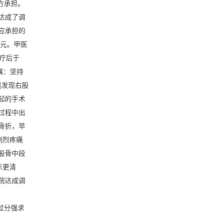
方承担。
达成了调
应承担的
0元。甲医
疗后于
嘱：坚持
线发现右股
起的手术
过程中出
骨折，早
剧烈疼痛
股骨中段
示更清
院达成调
过分强求