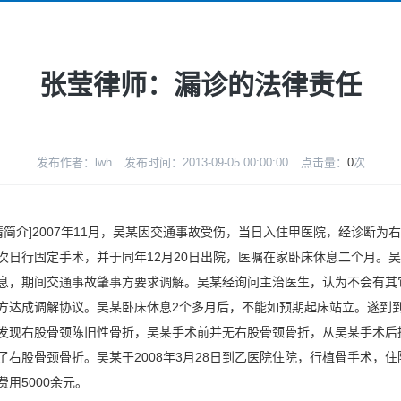
张莹律师：漏诊的法律责任
发布作者：lwh
发布时间：2013-09-05 00:00:00
点击量：
0
次
介]2007年11月，吴某因交通事故受伤，当日入住甲医院，经诊断为
次日行固定手术，并于同年12月20日出院，医嘱在家卧床休息二个月。
息，期间交通事故肇事方要求调解。吴某经询问主治医生，认为不会有其
方达成调解协议。吴某卧床休息2个多月后，不能如预期起床站立。遂到
发现右股骨颈陈旧性骨折，吴某手术前并无右股骨颈骨折，从吴某手术后
了右股骨颈骨折。吴某于2008年3月28日到乙医院住院，行植骨手术，住
费用5000余元。