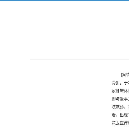
[案情简
骨折，于
家卧床休
即与肇事
院就诊，
看，出现
花去医疗