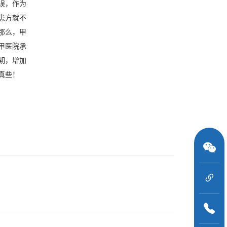
误，作为
患方就不
那么，甲
甲医院承
期，增加
真些！