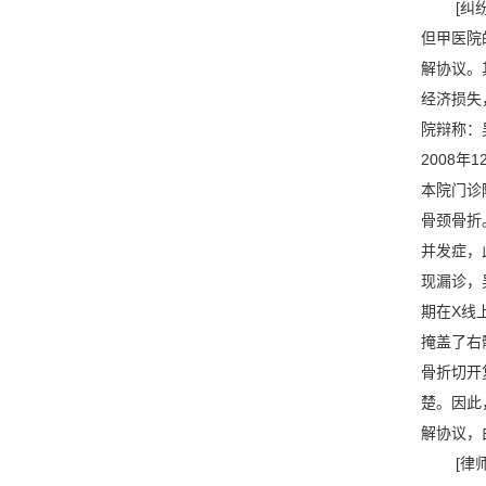
[纠纷处
但甲医院
解协议。
经济损失
院辩称：
2008
本院门诊
骨颈骨折
并发症，
现漏诊，
期在X线
掩盖了右
骨折切开
楚。因此
解协议，
[律师观