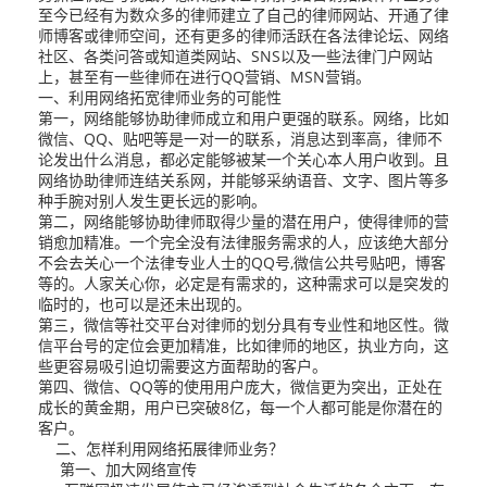
至今已经有为数众多的律师建立了自己的律师网站、开通了律
师博客或律师空间，还有更多的律师活跃在各法律论坛、网络
社区、各类问答或知道类网站、SNS以及一些法律门户网站
上，甚至有一些律师在进行QQ营销、MSN营销。
一、利用网络拓宽律师业务的可能性
第一，网络能够协助律师成立和用户更强的联系。网络，比如
微信、QQ、贴吧等是一对一的联系，消息达到率高，律师不
论发出什么消息，都必定能够被某一个关心本人用户收到。且
网络协助律师连结关系网，并能够采纳语音、文字、图片等多
种手腕对别人发生更长远的影响。
第二，网络能够协助律师取得少量的潜在用户，使得律师的营
销愈加精准。一个完全没有法律服务需求的人，应该绝大部分
不会去关心一个法律专业人士的QQ号,微信公共号贴吧，博客
等的。人家关心你，必定是有需求的，这种需求可以是突发的
临时的，也可以是还未出现的。
第三，微信等社交平台对律师的划分具有专业性和地区性。微
信平台号的定位会更加精准，比如律师的地区，执业方向，这
些更容易吸引迫切需要这方面帮助的客户。
第四、微信、QQ等的使用用户庞大，微信更为突出，正处在
成长的黄金期，用户已突破8亿，每一个人都可能是你潜在的
客户。
二、怎样利用网络拓展律师业务？
第一、加大网络宣传