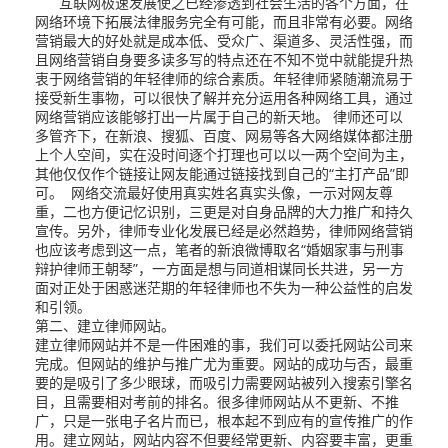
互联网极速发展使之已经渗透到社会生活的各个方面，在
网络环境下拓展法律服务完全有可能，而且非常有必要。网络
营销最大的好处就是成本低、受众广、渠道多、灵活性强，而
且网络营销自身要多读多写的特点还在不知不觉中就能提升热
衷于网络营销的年轻律师的综合素质。年轻律师紧随潮流易于
接受新生事物，可以很快了解并充分运用各种网络工具，通过
网络营销应该能够打出一片属于自己的新天地。 律师还可以
多管齐下，在新浪、搜狐、百度、网易等各大网络媒体都注册
上个人空间，实在没时间逐个打理也可以以一两个空间为主，
其他仅仅作个链接让网友能通过链接找到自己的“主打产品”即
可。 网络交流最好使用真实姓名真实头像，一示对网友尊
重，二也方便记忆识别，三更是对自身品牌的大力推广和持久
宣传。另外，律师专业化发展已经是必然趋势，律师网络营销
也应该考虑到这一点，笔者的新浪微博取名“婚姻家事与刑事
辩护律师王朝琴”，一方面是想与同道相谋同长共进，另一方
面对正处于困惑迷茫期的年轻律师也不失为一种公益性的启发
和引领。
第二、建立律师网站。
建立律师网站并不是一件困难的事，我们可以委托网站公司来
完成。但网站的维护与推广尤为重要。网站的成功与否，最重
要的是吸引了多少眼球，而吸引力需要网站被列入搜索引擎名
目，且需要相对考前的排名。很多律师网站从不更新、不推
广，只是一张电子名片而已，根本起不到应有的宣传推广的作
用。建立网站，网站内容不但要经常更新、内容要丰富，更重