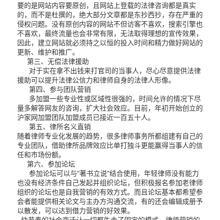
要的是网站内容要原创，且网站上登载的法律咨询都是真实
的，而不是杜撰的，绝大部分文章都是东抄西抄，存在严重的
侵权问题。没有原创内容的网站不但访客不喜欢，搜索引擎也
不喜欢，最终流量也会非常有限，无法取得理想的宣传效果，
因此，建立网站就必须持之以恒的投入时间和精力做好网站的
更新、维护和推广。
第三、无偿法律援助
对于实在拿不出钱来打官司的当事人，尽心尽意提供法律
援助可以提升法律公信力和律师自身的法律人形像。
第四、参与团队营销
多加盟一些专业性或区域性很强的，时间允许的情况下尽
量多解答网友的咨询，扩大社会效应。目前，年初开始创立的
沪家网加盟团队加盟成员已接近一百五十人。
第五、律所名义直销
随着律师专业化发展的趋势，很多律师事务所都组建有自己的
专业团队，借助律所品牌效应比单打独斗更能赢得当事人的信
任和市场份额。
第六、参加论坛
参加论坛可以与“著书立说”结合使用，年轻律师没有能力
也没有经济条件自己发起并组织论坛，但积极报名参加老律师
组织的论坛也是自我营销的有效方式。而且论坛基本都希望参
会者能提供相关论文与主办方沟通交流，有的还会编辑成册予
以散发，可以达到借力营销的好效果。
快节奏的社会变迁让一切都失去了固定的模式，律师营销的